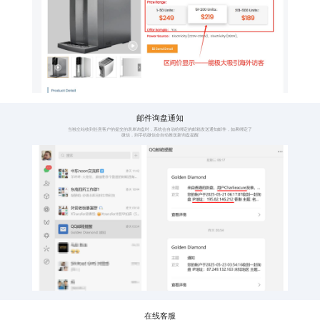
全语种覆盖
子语
覆盖全球114种语言
一种
点
语种涵盖全球五大
114
洲，114种互联网人
点，
类通用语言，真正做
更广
到全球业务布局
询盘
产品区间价展示
询盘
按不同产品数量显示
有询
价格区间
发送
阶梯式展示采购价
当用