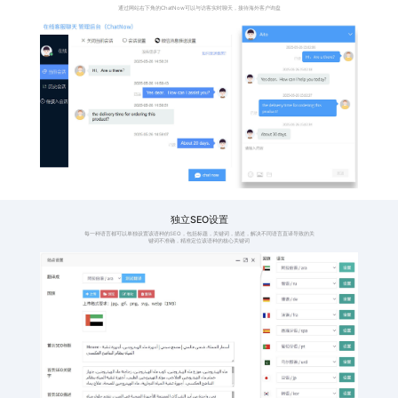
格，避免产品价格显
时，
示过高或者过低
件并
114