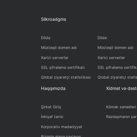
Silkroadgms
Dildə
Dildə
Müstəqil domen adı
Müstəqil dom
Xarici serverlər
Xarici serverl
SSL şifrələmə sertifikatı
SSL şifrələmə 
Qlobal ziyarətçi statistikası
Qlobal ziyarət
Haqqımızda
Xidmət 