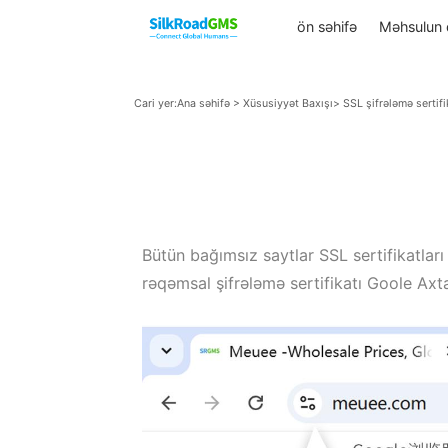
ön səhifə
Məh
Cari yer:
Ana səhifə
>
Xüsusiyyət Baxışı
> SSL şifrələ
Bütün bağımsız saytlar SSL sertifi
rəqəmsal şifrələmə sertifikatı Goo