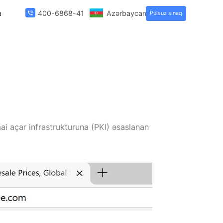
Haqqımızda
400-6868-419
Azərbaycanlı
P
atı
lunmur, ictimai açar infrastrukturuna (PKI) əsaslanan