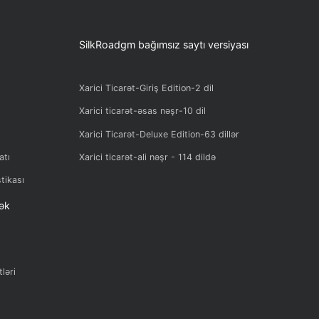
SilkRoadgm bağımsız saytı versiyası
Xarici Ticarət-Giriş Edition-2 dil
en adı
Xarici ticarət-əsas nəşr-10 dil
ər
Xarici Ticarət-Deluxe Edition-63 dillər
sertifikatı
Xarici ticarət-ali nəşr - 114 dildə
çi statistikası
və dəstək