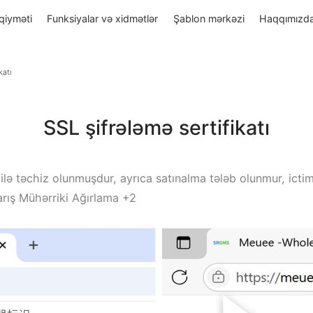
sulun qiyməti
Funksiyalar və xidmətlər
Şablon mərkəzi
mə sertifikatı
SSL şifrələmə sertifik
katları ilə təchiz olunmuşdur, ayrıca satınalma tələb o
le Axtarış Mühərriki Ağırlama +2